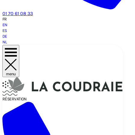
01 70 61 08 33
FR
EN
ES
DE
NL
menu
RÉSERVATION