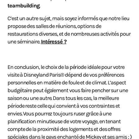
teambuilding
.
C’est un autre sujet, mais soyez informés que notre lieu
propose des salles de réunions, options de
restaurations diverses, et de nombreuses activités pour
une séminaire.
Intéressé ?
En conclusion, le choix de la période idéale pour votre
visite à Disneyland Paris® dépend de vos préférences
personnelles en matière de foule et de climat. L’aspect
budgétaire peut également vous faire pencher sur une
saison ou une autre. Dans tous les cas, la meilleure
période reste celle qui convient à vos contraintes et
envies. Vous pourrez toujours ruser grâce à une
planification minutieuse de votre voyage, en tenant
compte de la proximité des logements et des offres
spéciales dans le pays enchanté de Mickey et ses amis ; )