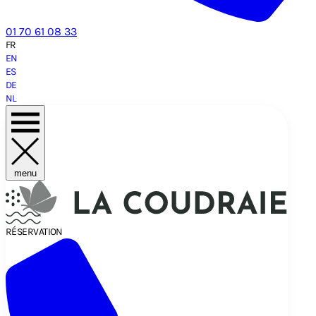
01 70 61 08 33
FR
EN
ES
DE
NL
menu
RÉSERVATION