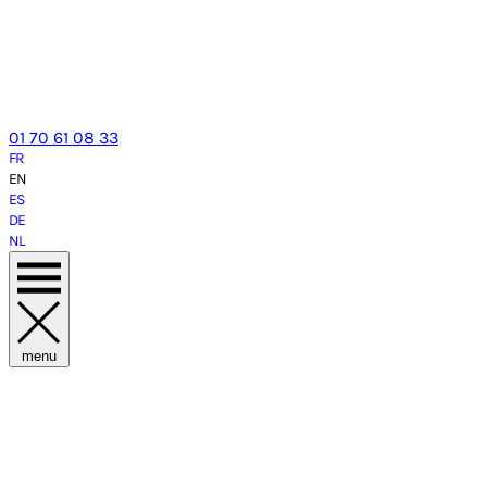
01 70 61 08 33
FR
EN
ES
DE
NL
menu