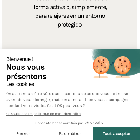
forma activa o, simplemente,
para relajarse en un entorno
protegido.
Reserva
tu
estancia