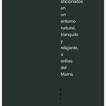
aficionados
en
un
entorno
natural,
tranquilo
y
relajante,
a
orillas
del
Marne.
S
O
L
I