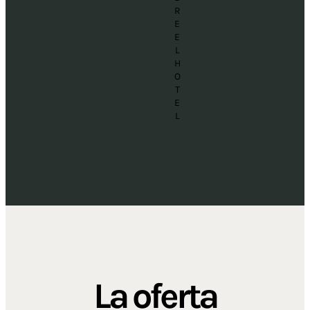
R
E
E
L
H
O
T
E
L
La oferta