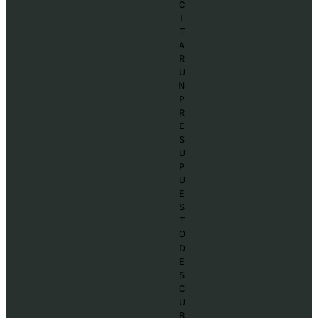
C
I
T
A
R
U
N
P
R
E
S
U
P
U
E
S
T
O
D
E
S
C
U
B