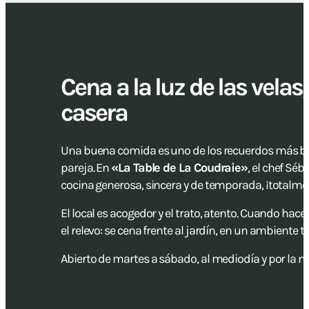
Cena a la luz de las velas
casera
Una buena comida es uno de los recuerdos más bo
pareja. En
«La Table de La Coudraie»
, el chef Sé
cocina generosa, sincera y de temporada, ¡totalme
El local es acogedor y el trato, atento. Cuando hac
el relevo: se cena frente al jardín, en un ambiente t
Abierto de martes a sábado, al mediodía y por la n