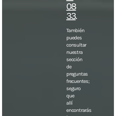
08
33
.
También
puedes
consultar
nuestra
sección
de
preguntas
frecuentes;
seguro
que
allí
encontrarás