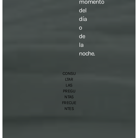
momento
del
día
o
de
la
noche.
CONSU
LTAR
LAS
PREGU
NTAS
FRECUE
NTES